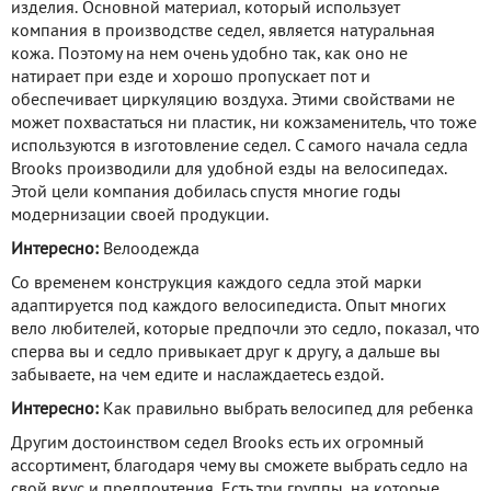
изделия. Основной материал, который использует
компания в производстве седел, является натуральная
кожа. Поэтому на нем очень удобно так, как оно не
натирает при езде и хорошо пропускает пот и
обеспечивает циркуляцию воздуха. Этими свойствами не
может похвастаться ни пластик, ни кожзаменитель, что тоже
используются в изготовление седел. С самого начала седла
Brooks производили для удобной езды на велосипедах.
Этой цели компания добилась спустя многие годы
модернизации своей продукции.
Интересно:
Велоодежда
Со временем конструкция каждого седла этой марки
адаптируется под каждого велосипедиста. Опыт многих
вело любителей, которые предпочли это седло, показал, что
сперва вы и седло привыкает друг к другу, а дальше вы
забываете, на чем едите и наслаждаетесь ездой.
Интересно:
Как правильно выбрать велосипед для ребенка
Другим достоинством седел Brooks есть их огромный
ассортимент, благодаря чему вы сможете выбрать седло на
свой вкус и предпочтения. Есть три группы, на которые