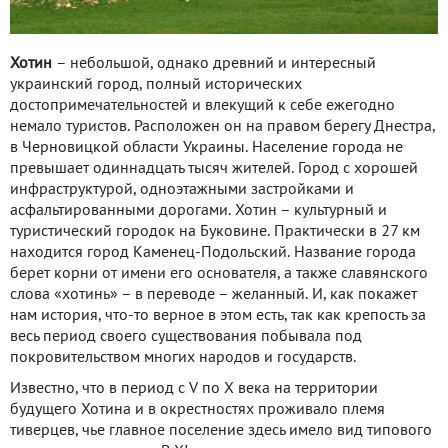
Хотин
– небольшой, однако древний и интересный
украинский город, полный исторических
достопримечательностей и влекущий к себе ежегодно
немало туристов. Расположен он на правом берегу Днестра,
в Черновицкой области Украины. Население города не
превышает одиннадцать тысяч жителей. Город с хорошей
инфраструктурой, одноэтажными застройками и
асфальтированными дорогами. Хотин – культурный и
туристический городок на Буковине. Практически в 27 км
находится город Каменец-Подольский. Название города
берет корни от имени его основателя, а также славянского
слова «хотинь» – в переводе – желанный. И, как покажет
нам история, что-то верное в этом есть, так как крепость за
весь период своего существования побывала под
покровительством многих народов и государств.
Известно, что в период с V по X века на территории
будущего Хотина и в окрестностях проживало племя
тиверцев, чье главное поселение здесь имело вид типового