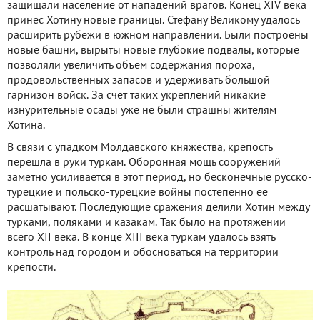
защищали население от нападений врагов. Конец XIV века
принес Хотину новые границы. Стефану Великому удалось
расширить рубежи в южном направлении. Были построены
новые башни, вырыты новые глубокие подвалы, которые
позволяли увеличить объем содержания пороха,
продовольственных запасов и удерживать большой
гарнизон войск. За счет таких укреплений никакие
изнурительные осады уже не были страшны жителям
Хотина.
В связи с упадком Молдавского княжества, крепость
перешла в руки туркам. Оборонная мощь сооружений
заметно усиливается в этот период, но бесконечные русско-
турецкие и польско-турецкие войны постепенно ее
расшатывают. Последующие сражения делили Хотин между
турками, поляками и казакам. Так было на протяжении
всего XII века. В конце XIII века туркам удалось взять
контроль над городом и обосноваться на территории
крепости.