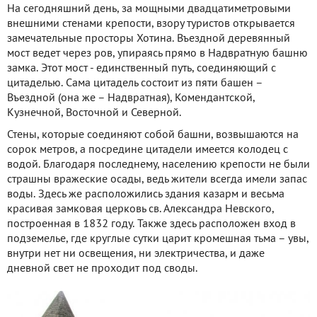
На сегодняшний день, за мощными двадцатиметровыми
внешними стенами крепости, взору туристов открывается
замечательные просторы Хотина. Въездной деревянный
мост ведет через ров, упираясь прямо в Надвратную башню
замка. Этот мост - единственный путь, соединяющий с
цитаделью. Сама цитадель состоит из пяти башен –
Въездной (она же – Надвратная), Комендантской,
Кузнечной, Восточной и Северной.
Стены, которые соединяют собой башни, возвышаются на
сорок метров, а посредине цитадели имеется колодец с
водой. Благодаря последнему, населению крепости не были
страшны вражеские осады, ведь жители всегда имели запас
воды. Здесь же расположились здания казарм и весьма
красивая замковая церковь св. Александра Невского,
построенная в 1832 году. Также здесь расположен вход в
подземелье, где круглые сутки царит кромешная тьма – увы,
внутри нет ни освещения, ни электричества, и даже
дневной свет не проходит под своды.