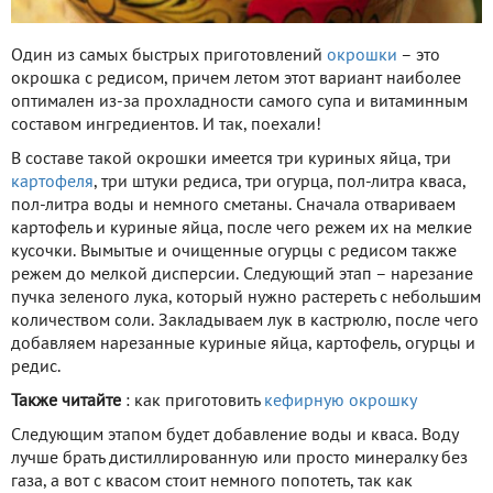
Один из самых быстрых приготовлений
окрошки
– это
окрошка с редисом, причем летом этот вариант наиболее
оптимален из-за прохладности самого супа и витаминным
составом ингредиентов. И так, поехали!
В составе такой окрошки имеется три куриных яйца, три
картофеля
, три штуки редиса, три огурца, пол-литра кваса,
пол-литра воды и немного сметаны. Сначала отвариваем
картофель и куриные яйца, после чего режем их на мелкие
кусочки. Вымытые и очищенные огурцы с редисом также
режем до мелкой дисперсии. Следующий этап – нарезание
пучка зеленого лука, который нужно растереть с небольшим
количеством соли. Закладываем лук в кастрюлю, после чего
добавляем нарезанные куриные яйца, картофель, огурцы и
редис.
Также читайте
: как приготовить
кефирную окрошку
Следующим этапом будет добавление воды и кваса. Воду
лучше брать дистиллированную или просто минералку без
газа, а вот с квасом стоит немного попотеть, так как