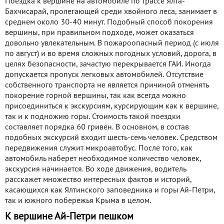
Поездка к вершине на автомобиле по трассе Ялта-
Бахчисарай, пролегающей среди хвойного леса, занимает в
среднем около 30-40 минут. Подобный способ покорения
вершины, при правильном подходе, может оказаться
довольно увлекательным. В пожароопасный период (с июля
по август) и во время сложных погодных условий, дорога, в
целях безопасности, зачастую перекрывается ГАИ. Иногда
допускается пропуск легковых автомобилей. Отсутствие
собственного транспорта не является причиной отменять
покорение горной вершины, так как всегда можно
присоединиться к экскурсиям, курсирующим как к вершине,
так и к подножию горы. Стоимость такой поездки
составляет порядка 60 гривен. В основном, в состав
подобных экскурсий входит шесть-семь человек. Средством
передвижения служит микроавтобус. После того, как
автомобиль наберет необходимое количество человек,
экскурсия начинается. Во ходе движения, водитель
расскажет множество интересных фактов и историй,
касающихся как Ялтинского заповедника и горы Ай-Петри,
так и южного побережья Крыма в целом.
К вершине Ай-Петри пешком