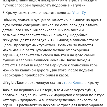
экстремальным видом покорения Ай-Петри. Не каждый
путник способен преодолеть подобные нагрузки.
В Крыму также можете посетить водопад
Учан-Су
Обычно, подъем к зубцам занимает 25-30 минут. Во время
пути можно совершить несколько остановок для отдыха,
детального изучения великолепных пейзажей и
возможности запечатлеть их на камеру. Подобные
экскурсии длятся порядка 70-80 минут, в зависимости от
целей, преследуемых туристами. Ведь кто-то пытается
максимально растянуть удовольствие от покорения
вершины, запечатлеть в своей памяти и на фото самые
лучшие и запоминающиеся моменты. Такие походы
остаются в памяти надолго! Вернуться к подножию горы
можно по канатной дороге. Для этого, после подъема
необходимо приобрести билет в кассе.
Lifegid :
Также рекомендует статью :
гора Кошка
в Крыму
Также, на вершину Ай-Петери, в том числе через зубцы,
проложен ряд альпинистских маршрутов с первой по пятую
категории трудности. А в непосредственной близости от
вершины расположено несколько трасс для велофрирайда.