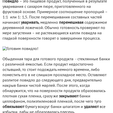
Повидло
– это пищевой продукт, полученный в результате
уваривания с сахаром пюре, приготовленного на
фруктовой основе. Примерное соотношение пропорций –
1:1 или 1: 1,5. После перемешивания составных частей
начинают
уваривать
, медленно
перемешивая
содержимое
деревянной ложечкой. Обычно готовность проверяют по
мере загустения – не растекающиеся капли повидла на
гладкой поверхности говорят о завершении процесса.
Обыденная тара для готового продукта - стеклянные банки
с различной емкостью. Если продукт недостаточно
остывший, то стоит подождать немного времени, либо
поместить его в не слишком прохладное место. Оставляют
разлитое повидло до следующего дня, предварительно
накрыв банки чистой марлей. После этого, когда
обнаружится, что на поверхности продукта образовалась
плотная сухая пленка, сразу же
закрывают
банки
целлофаном, полиэтиленовой пленкой, после чего туго
обвязывают
бумагу вокруг банки шпагатом и
удаляют
все
избытки, дабы не образовалась плесень.