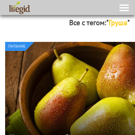
Все с тегом:"
Груша
"
ПИТАНИЕ