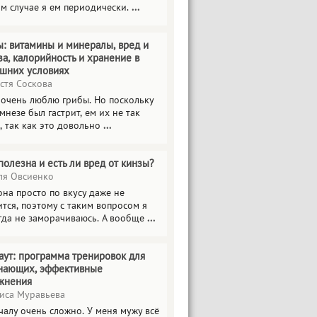
ом случае я ем периодически.
...
ы: витамины и минералы, вред и
за, калорийность и хранение в
шних условиях
стя Соскова
 очень люблю грибы. Но поскольку
мнезе был гастрит, ем их не так
, так как это довольно
...
полезна и есть ли вред от кинзы?
я Овсиенко
на просто по вкусу даже не
тся, поэтому с таким вопросом я
гда не заморачиваюсь. А вообще
...
аут: программа тренировок для
нающих, эффективные
жнения
иса Муравьева
чалу очень сложно. У меня мужу всё