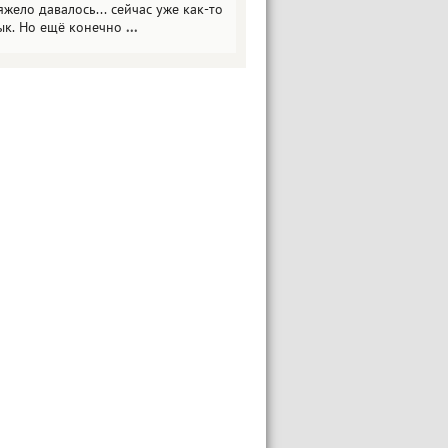
яжело давалось... сейчас уже как-то
ык. Но ещё конечно
...