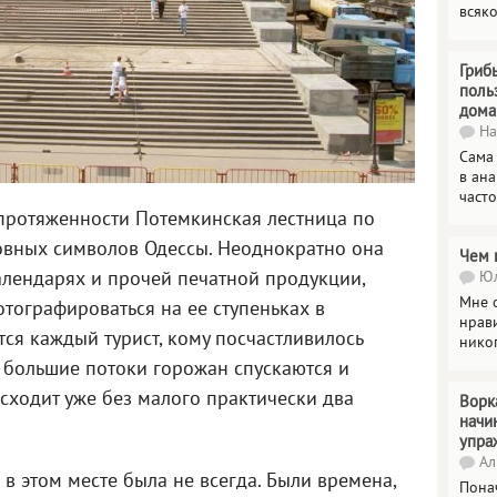
всяк
Гриб
поль
дома
На
Сама
в ана
часто
протяженности Потемкинская лестница по
новных символов Одессы. Неоднократно она
Чем 
алендарях и прочей печатной продукции,
Юл
Мне о
отографироваться на ее ступеньках в
нрави
ся каждый турист, кому посчастливилось
нико
о большие потоки горожан спускаются и
сходит уже без малого практически два
Ворк
начи
упра
Ал
 в этом месте была не всегда. Были времена,
Пона