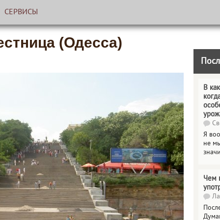
СЕРВИСЫ
естница (Одесса)
Посл
В как
когд
особ
урож
Св
Я во
не мы
знач
Чем 
упот
Ла
Посл
Дума