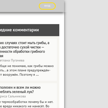
вход
едние комментарии
их случаях стоит мыть грибы, а
а достаточно сухой чистки —
енности обработки грибного
ая
етлана Пугачева
обще не понимаю, как грибы можно
ть...в этом плане предупреждён-
ит вооружён. Поэтому я
...
полезен и всем ли можно
реблять зеленый лук?
риса Сальникова
е термообработки почему бы и нет.
ю вреда никакого не нанесёт. Во