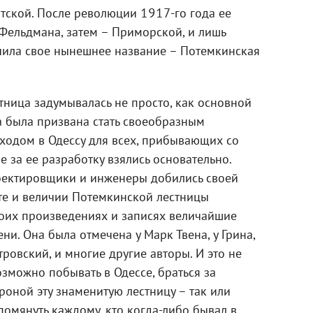
нтской. После революции 1917-го года ее
Фельдмана, затем – Приморской, и лишь
чила свое нынешнее название – Потемкинская
ница задумывалась не просто, как основной
а была призвана стать своеобразным
ходом в Одессу для всех, прибывающих со
е за ее разработку взялись основательно.
оектировщики и инженеры добились своей
оте и величии Потемкинской лестницы
оих произведениях и записях величайшие
ни. Она была отмечена у Марк Твена, у Грина,
ровский, и многие другие авторы. И это не
озможно побывать в Одессе, браться за
роной эту знаменитую лестницу – так или
помянуть каждому, кто когда-либо бывал в