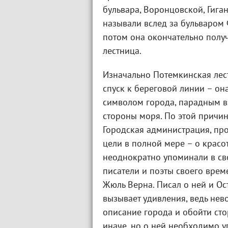
бульвара, Воронцовской, Гига
называли вслед за бульваром 
потом она окончательно полу
лестница.
Изначально Потемкинская лест
спуск к береговой линии – он
символом города, парадным в
стороны моря. По этой причин
Городская администрация, пр
цели в полной мере – о крас
неоднократно упоминали в св
писатели и поэты своего време
Жюль Верна. Писал о ней и Ост
вызывает удивления, ведь нев
описание города и обойти сто
иначе, но о ней необходимо у