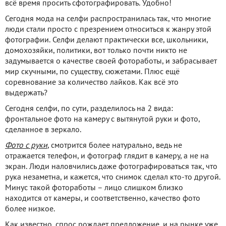
всё время просить сфотографировать. Удобно!
Сегодня мода на селфи распространилась так, что многие
люди стали просто с презрением относиться к жанру этой
фотографии. Селфи делают практически все, школьники,
домохозяйки, политики, вот только почти никто не
задумывается о качестве своей фотоработы, и забрасывает
мир скучными, по существу, сюжетами. Плюс ещё
соревнование за количество лайков. Как всё это
выдержать?
Сегодня селфи, по сути, разделилось на 2 вида:
фронтальное фото на камеру с вытянутой руки и фото,
сделанное в зеркало.
Фото с руки
, смотрится более натурально, ведь не
отражается телефон, и фотограф глядит в камеру, а не на
экран. Люди наловчились даже фотографироваться так, что
рука незаметна, и кажется, что снимок сделал кто-то другой.
Минус такой фотоработы – лицо слишком близко
находится от камеры, и соответственно, качество фото
более низкое.
Как известно, спрос рождает предложение, и на рынке уже