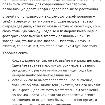
появились штативы для современных смартфонов,
позволяющие делать селфи с вдвое большего расстояния.
Второй по популярности вид самофотографирования –
селфи в зеркало
. Так, многие молодые люди, в первую
очередь девушки, хотят показать не только своё лицо, но и
свою стильную одежду. Когда-то в Instagram было модно
фотографировать себя в туалетах различных ночных
заведений, это так и называлось – туалетный «лук». К
счастью, со временем, это стало признаком дурного тона.
Хорошее селфи
Когда делаете селфи, не забывайте о мелких деталях.
Сделайте заранее парочку фотоснимков в разных
ракурсах, и с разной мимикой на лице, тогда Вы
найдёте наиболее подходящий вид.
Источник света имеет первостепенное значение,
помните об этом, иначе тени, скажем, от носа исказят
Ваше фото. Делайте фото в естественном освещении,
по возможности, или если это свет электрического
освещения, то он должен быть достаточно ярким, и
падать на лицо, а не на фотокамеру.