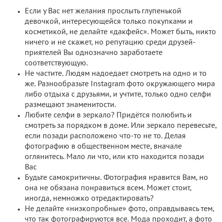
Если у Вас нет желания прослыть глупенькой
девочкой, интересующейся только покупками и
косметикой, не делайте «дакфейс». Может быть, никто
ничего и не скажет, но репутацию среди друзей-
приятелей Вы однозначно заработаете
соответствующую.
Не частите. Людям надоедает смотреть на одно и то
же. Разнообразьте Instagram фото окружающего мира
либо отдыха с друзьями, и учтите, только одно селфи
размещают знаменитости.
Любите селфи в зеркало? Придётся полюбить и
смотреть за порядком в доме. Или зеркало перевесьте,
если позади расположено что-то не то. Делая
фотографию в общественном месте, вначале
оглянитесь. Мало ли что, или кто находится позади
Вас
Будьте самокритичны. Фотография нравится Вам, но
она не обязана понравиться всем. Может стоит,
иногда, немножко отредактировать?
Не делайте «низкопробные» фото, оправдываясь тем,
что так фотографируются все. Мода проходит, а фото