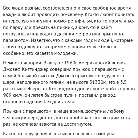
Все люди разные, соответственно и свое свободное время
каждый любит проводить по-своему. Кто-то любит почитать
интересную книгу или посмотреть фильм, кто-то прогуляться
по парку или поехать на пикник, а кому-то в кайф
погрузиться под воду на десятки метров или прыгнуть с
парашютом. Известно, что с каждым годом людей, которые
любят отдохнуть с экстримом становится все больше,
особенно, это касается молодежи.
Немного истории. В августе 1960г. Американский летчик
Джозеф Киттинджер совершил прыжок с парашютом с
самой большой высоты. Джозеф прыгнул с воздушного
шара, наполненного гелием, на высоте 31330м, это в 3,5
раза выше Эвереста. Киттинджнр достиг конечной скорости
989 км/ч, он летел быстрее пули и поставил рекорд
скорости падения без двигателя.
Прыжки с парашютом, в наше время, доступны любому
человеку и нередко тот, кто попробовал этот экстрим хоть
раз, не останавливаются на достигнутом.
Какие же ощущения испытывает человек в минуты