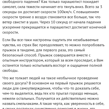
свободного падения? Как только парашютист покидает
самолет, сила тяжести начинает его тянуть вниз. Всего за 3
секунды он достигает скорости 100км/ч. С повышением
скорости трение о воздух становится все больше, так что
ветер свистит в ушах. Через 10 секунд от начала падения
ускорение прекращается и парашютист достигает конечной
скорости.
Если Вы все-таки настроены ощутить эти незабываемые
чувства, но страх Вас преодолевает, то можно попробовать
прыжок в тандеме, для первого раза, это самый
безопасный способ. Прыжок совершается вместе с
опытным инструктором, который за всем проследит, а Вам
останется только испытывать восторг и ощущение полной
свободы.
Что же толкает людей на такое необычное проведение
своего досуга? В основном на первый прыжок решаются
люди для самоутверждения, чтобы что-то доказать себе,
чем-то выделится, ведь тех кто прыгал гораздо меньше,
нежели остальных. Получается их действительно можно
назвать смельчаками. А такая черта, как уверенность в себе,