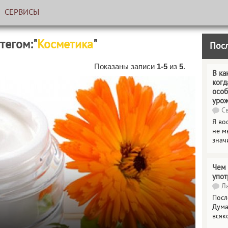
СЕРВИСЫ
 тегом:"
Косметика
"
Пос
Показаны записи
1-5
из
5
.
В ка
когд
особ
уро
Св
Я во
не м
знач
Чем 
упот
Ла
Посл
Дума
всяк