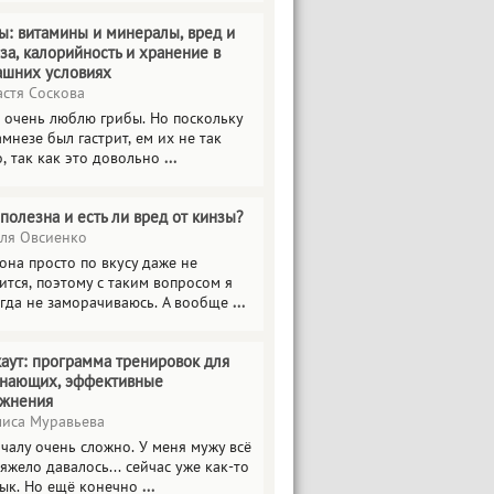
ы: витамины и минералы, вред и
за, калорийность и хранение в
ашних условиях
стя Соскова
 очень люблю грибы. Но поскольку
амнезе был гастрит, ем их не так
о, так как это довольно
...
полезна и есть ли вред от кинзы?
я Овсиенко
она просто по вкусу даже не
ится, поэтому с таким вопросом я
гда не заморачиваюсь. А вообще
...
аут: программа тренировок для
инающих, эффективные
ажнения
иса Муравьева
чалу очень сложно. У меня мужу всё
тяжело давалось... сейчас уже как-то
ык. Но ещё конечно
...