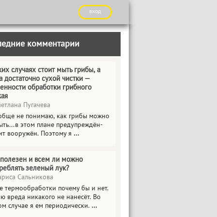
вход
ледние комментарии
ких случаях стоит мыть грибы, а
а достаточно сухой чистки —
енности обработки грибного
жая
етлана Пугачева
обще не понимаю, как грибы можно
ыть...в этом плане предупреждён-
ит вооружён. Поэтому я
...
полезен и всем ли можно
реблять зеленый лук?
риса Сальникова
е термообработки почему бы и нет.
ю вреда никакого не нанесёт. Во
ом случае я ем периодически.
...