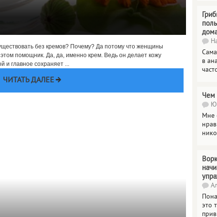
Гриб
поль
дом
На
существовать без кремов? Почему? Да потому что женщины
Сама
этом помощник. Да, да, именно крем. Ведь он делает кожу
в ан
 и главное сохраняет ...
част
ЧИТАТЬ ДАЛЕЕ
Чем 
Юл
Мне 
нрав
нико
Ворк
нач
упр
Ал
Пона
это 
прив