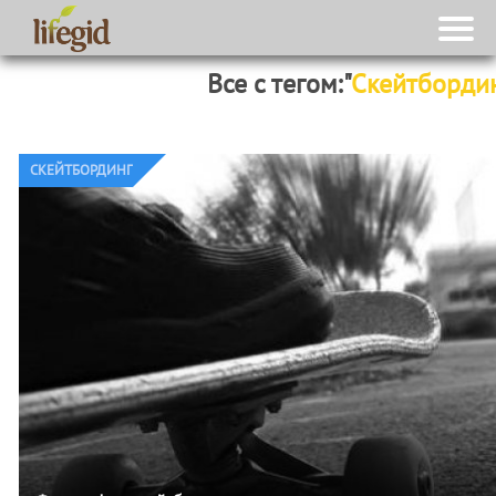
Все с тегом:"
Скейтборди
CКЕЙТБОРДИНГ